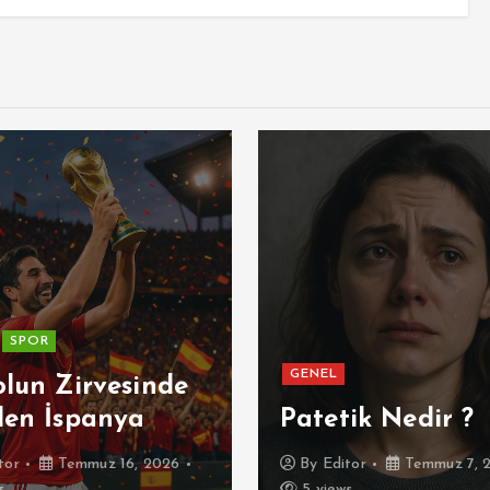
SPOR
GENEL
olun Zirvesinde
den İspanya
Patetik Nedir ?
tor
Temmuz 16, 2026
By
Editor
Temmuz 7, 
s
5 views