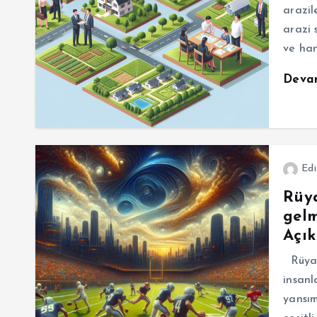
arazil
arazi 
ve han
Deva
Edi
Rüy
gelm
Açık
Rüyad
insanl
yansım