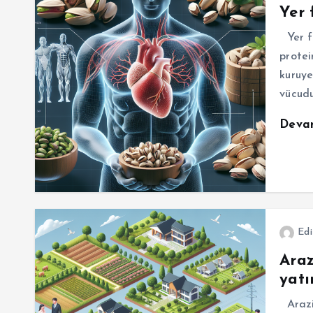
Yer 
Yer fı
protei
kuruye
vücudu
Deva
Edi
Araz
yatı
Arazi 