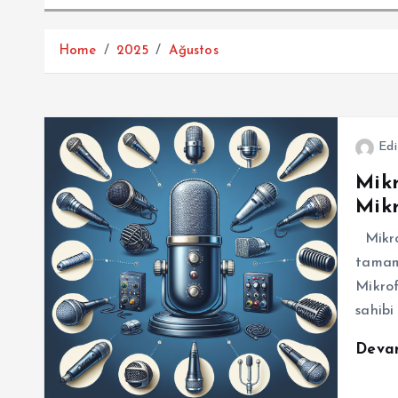
Home
2025
Ağustos
Edi
Mikr
Mikr
Mikrof
tamamı
Mikrof
sahib
Deva