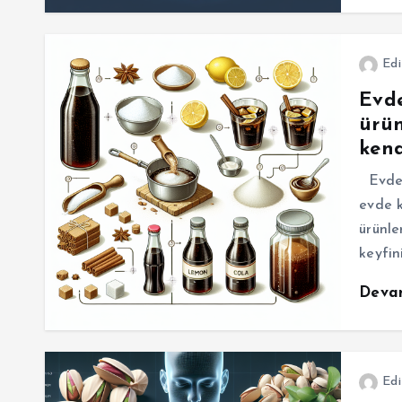
Edi
Evde
ürün
kend
Evde k
evde k
ürünle
keyfin
Deva
Edi