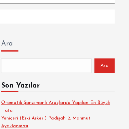
Ara
Ara
Son Yazılar
Otomatik Şanzımanlı Araçlarda Yapılan En Büyük
Hata
Yeniçeri (Eski Asker ) Padişah 2. Mahmut
Ayaklanması