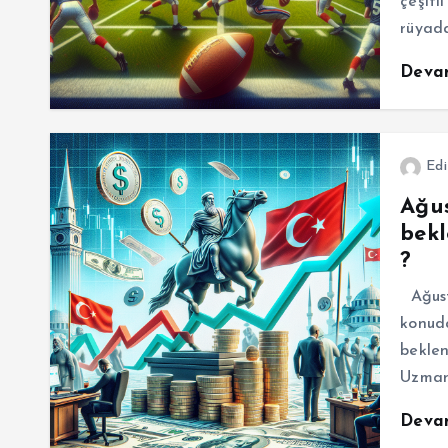
çeşitl
rüyad
Deva
Edi
Ağus
bekl
?
Ağusto
konuda
bekle
Uzmanl
Deva