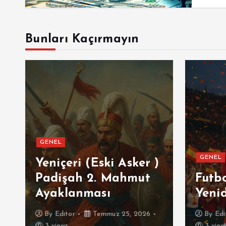
Bunları Kaçırmayın
GENEL
GENEL
ı
Yeniçeri (Eski Asker )
Padişah 2. Mahmut
Futb
Ayaklanması
Yeni
By
Editor
Temmuz 25, 2026
By
Edi
3 views
3 view