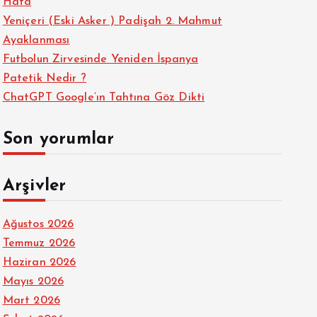
Hata
Yeniçeri (Eski Asker ) Padişah 2. Mahmut
Ayaklanması
Futbolun Zirvesinde Yeniden İspanya
Patetik Nedir ?
ChatGPT Google’ın Tahtına Göz Dikti
Son yorumlar
Arşivler
Ağustos 2026
Temmuz 2026
Haziran 2026
Mayıs 2026
Mart 2026