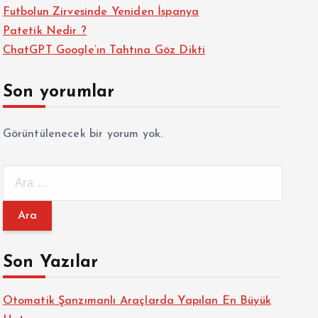
Futbolun Zirvesinde Yeniden İspanya
Patetik Nedir ?
ChatGPT Google’ın Tahtına Göz Dikti
Son yorumlar
Görüntülenecek bir yorum yok.
A
r
a
m
a
Son Yazılar
:
Otomatik Şanzımanlı Araçlarda Yapılan En Büyük