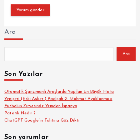
Ara
Ara
Son Yazılar
Otomatik Şanzımanlı Araçlarda Yapılan En Büyük Hata
Yeniçeri (Eski Asker ) Padişah 2. Mahmut Ayaklanması
Futbolun Zirvesinde Yeniden İspanya
Patetik Nedir ?
ChatGPT Google’ın Tahtına Göz Dikti
Son yorumlar