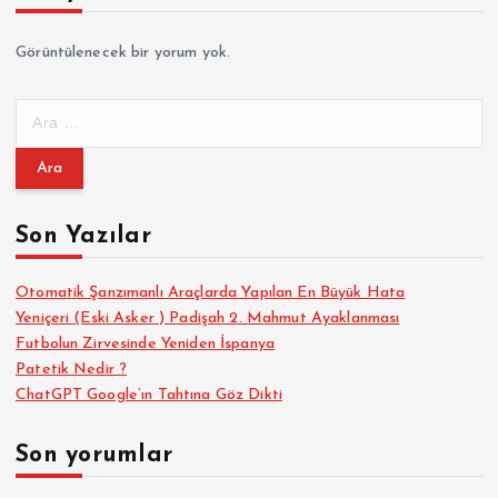
Görüntülenecek bir yorum yok.
A
r
a
m
a
Son Yazılar
:
Otomatik Şanzımanlı Araçlarda Yapılan En Büyük Hata
Yeniçeri (Eski Asker ) Padişah 2. Mahmut Ayaklanması
Futbolun Zirvesinde Yeniden İspanya
Patetik Nedir ?
ChatGPT Google’ın Tahtına Göz Dikti
Son yorumlar