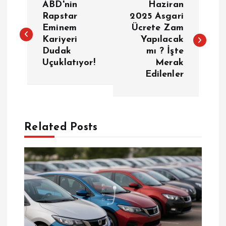
ABD'nin
Haziran
a
Rapstar
2025 Asgari
Eminem
Ücrete Zam
Kariyeri
Yapılacak
z
Dudak
mı ? İşte
Uçuklatıyor!
Merak
ı
Edilenler
g
e
Related Posts
z
i
n
m