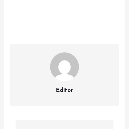
Editor
Y