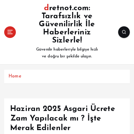
İ
dretnot.com:
ç
Tarafsızlık ve
e
Güvenilirlik İle
r
i
Haberleriniz
ğ
Sizlerle!
e
Güvenilir haberleriyle bilgiye hızlı
a
ve doğru bir şekilde ulaşın.
t
l
a
Home
Haziran 2025 Asgari Ücrete
Zam Yapılacak mı ? İşte
Merak Edilenler