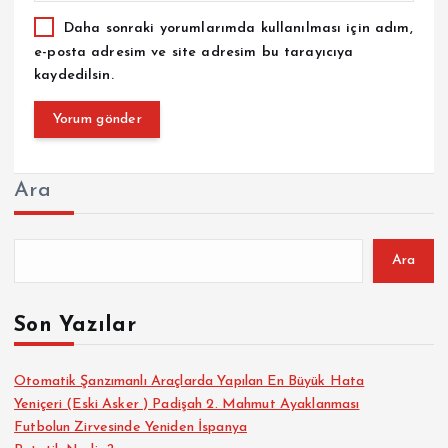
Daha sonraki yorumlarımda kullanılması için adım,
e-posta adresim ve site adresim bu tarayıcıya
kaydedilsin.
Ara
Ara
Son Yazılar
Otomatik Şanzımanlı Araçlarda Yapılan En Büyük Hata
Yeniçeri (Eski Asker ) Padişah 2. Mahmut Ayaklanması
Futbolun Zirvesinde Yeniden İspanya