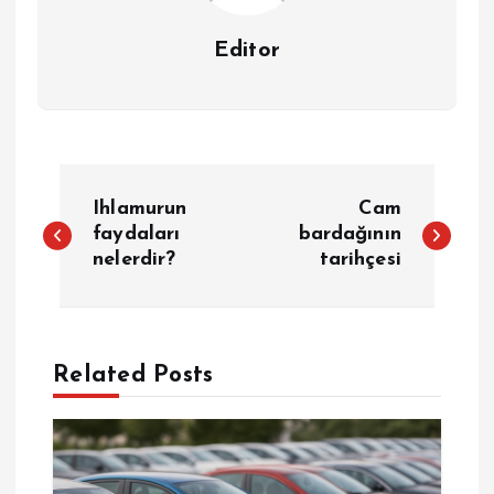
Editor
Y
Ihlamurun
Cam
a
faydaları
bardağının
nelerdir?
tarihçesi
z
ı
Related Posts
g
e