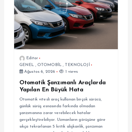
z
i
n
m
Editor
e
GENEL
,
OTOMOBİL
,
TEKNOLOJİ
Ağustos 6, 2026
1 views
s
Otomatik Şanzımanlı Araçlarda
i
Yapılan En Büyük Hata
Otomatik vitesli araç kullanan birçok sürücü,
günlük sürüş esnasında farkında olmadan
şanzımanına zarar verebilecek hatalar
gerçekleştirebiliyor. Uzmanların görüşüne göre
sıkça tekrarlanan 5 kritik alışkanlık, şanzıman