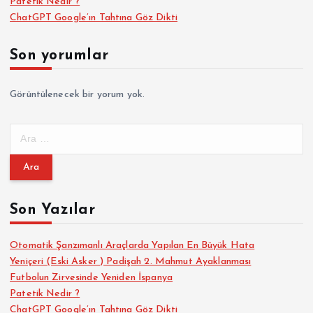
Patetik Nedir ?
ChatGPT Google’ın Tahtına Göz Dikti
Son yorumlar
Görüntülenecek bir yorum yok.
A
r
a
m
a
Son Yazılar
:
Otomatik Şanzımanlı Araçlarda Yapılan En Büyük Hata
Yeniçeri (Eski Asker ) Padişah 2. Mahmut Ayaklanması
Futbolun Zirvesinde Yeniden İspanya
Patetik Nedir ?
ChatGPT Google’ın Tahtına Göz Dikti