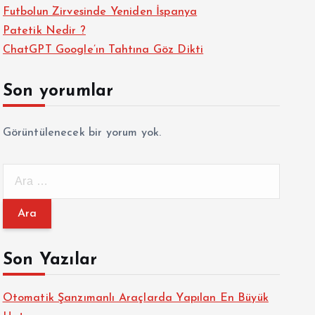
Futbolun Zirvesinde Yeniden İspanya
Patetik Nedir ?
ChatGPT Google’ın Tahtına Göz Dikti
Son yorumlar
Görüntülenecek bir yorum yok.
A
r
a
m
a
Son Yazılar
:
Otomatik Şanzımanlı Araçlarda Yapılan En Büyük