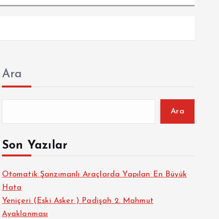
Ara
Ara
Son Yazılar
Otomatik Şanzımanlı Araçlarda Yapılan En Büyük
Hata
Yeniçeri (Eski Asker ) Padişah 2. Mahmut
Ayaklanması