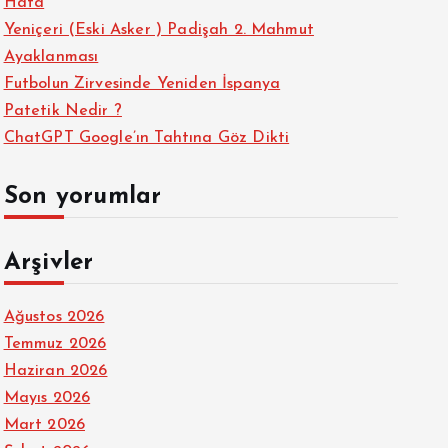
Hata
Yeniçeri (Eski Asker ) Padişah 2. Mahmut
Ayaklanması
Futbolun Zirvesinde Yeniden İspanya
Patetik Nedir ?
ChatGPT Google’ın Tahtına Göz Dikti
Son yorumlar
Arşivler
Ağustos 2026
Temmuz 2026
Haziran 2026
Mayıs 2026
Mart 2026