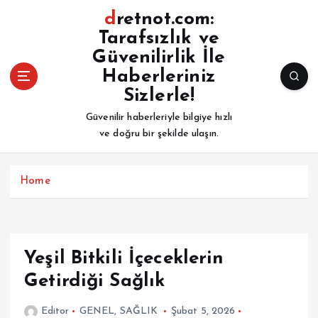
İ
dretnot.com:
ç
Tarafsızlık ve
e
Güvenilirlik İle
r
i
Haberleriniz
ğ
Sizlerle!
e
Güvenilir haberleriyle bilgiye hızlı
a
ve doğru bir şekilde ulaşın.
t
l
a
Home
Yeşil Bitkili İçeceklerin
Getirdiği Sağlık
Editor
GENEL
,
SAĞLIK
Şubat 5, 2026