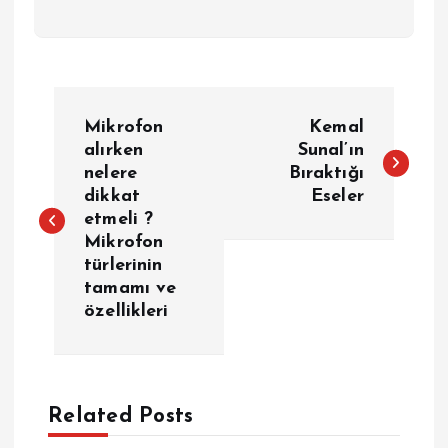
Y
Mikrofon
Kemal
a
alırken
Sunal’ın
nelere
Bıraktığı
dikkat
Eseler
z
etmeli ?
Mikrofon
ı
türlerinin
tamamı ve
g
özellikleri
e
z
Related Posts