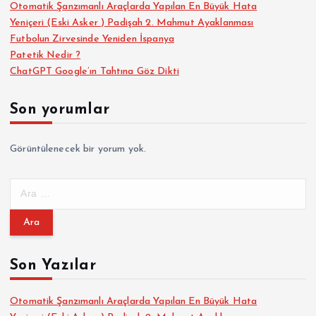
Otomatik Şanzımanlı Araçlarda Yapılan En Büyük Hata
Yeniçeri (Eski Asker ) Padişah 2. Mahmut Ayaklanması
Futbolun Zirvesinde Yeniden İspanya
Patetik Nedir ?
ChatGPT Google’ın Tahtına Göz Dikti
Son yorumlar
Görüntülenecek bir yorum yok.
A
r
a
m
a
Son Yazılar
:
Otomatik Şanzımanlı Araçlarda Yapılan En Büyük Hata