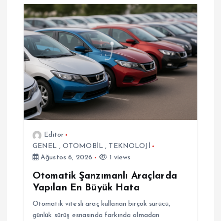
i
n
m
e
s
i
Editor
GENEL
,
OTOMOBİL
,
TEKNOLOJİ
Ağustos 6, 2026
1 views
Otomatik Şanzımanlı Araçlarda
Yapılan En Büyük Hata
Otomatik vitesli araç kullanan birçok sürücü,
günlük sürüş esnasında farkında olmadan