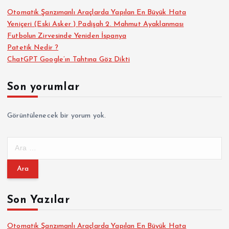
Otomatik Şanzımanlı Araçlarda Yapılan En Büyük Hata
Yeniçeri (Eski Asker ) Padişah 2. Mahmut Ayaklanması
Futbolun Zirvesinde Yeniden İspanya
Patetik Nedir ?
ChatGPT Google’ın Tahtına Göz Dikti
Son yorumlar
Görüntülenecek bir yorum yok.
A
r
a
m
a
Son Yazılar
:
Otomatik Şanzımanlı Araçlarda Yapılan En Büyük Hata