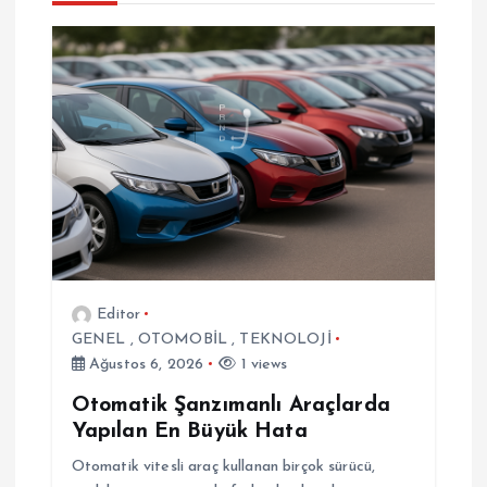
e
z
i
n
m
e
Editor
GENEL
,
OTOMOBİL
,
TEKNOLOJİ
s
Ağustos 6, 2026
1 views
i
Otomatik Şanzımanlı Araçlarda
Yapılan En Büyük Hata
Otomatik vitesli araç kullanan birçok sürücü,