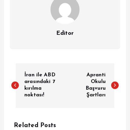
Editor
Y
İran ile ABD
Apranti
a
arasındaki 7
Okulu
kırılma
Başvuru
noktası!
Şartları
z
ı
g
Related Posts