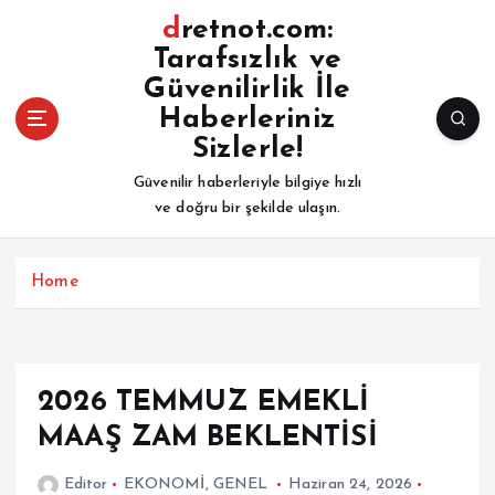
İ
dretnot.com:
ç
Tarafsızlık ve
e
Güvenilirlik İle
r
i
Haberleriniz
ğ
Sizlerle!
e
Güvenilir haberleriyle bilgiye hızlı
a
ve doğru bir şekilde ulaşın.
t
l
a
Home
2026 TEMMUZ EMEKLİ
MAAŞ ZAM BEKLENTİSİ
Editor
EKONOMİ
,
GENEL
Haziran 24, 2026